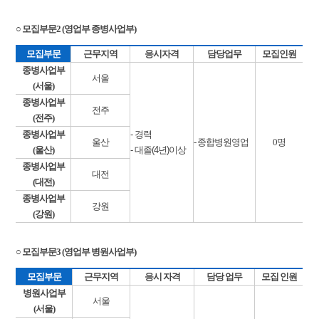
○ 모집부문2 (영업부 종병사업부)
모집부문
근무지역
응시자격
담당업무
모집인원
종병사업부
서울
(서울)
종병사업부
전주
(전주)
종병사업부
- 경력
울산
- 종합병원영업
0명
(울산)
- 대졸(4년)이상
종병사업부
대전
(대전)
종병사업부
강원
(강원)
○ 모집부문3 (영업부 병원사업부)
모집부문
근무지역
응시 자격
담당 업무
모집 인원
병원사업부
서울
(서울)