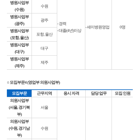
병원사업부
수원
(수원)
병원사업부
광주
(광주)
- 경력
- 세미병원영업
0명
- 대졸(4년)이상
병원사업부
포항, 울산
(포항, 울산)
병원사업부
대구
(대구)
병원사업부
제주
(제주)
○ 모집부문4 (영업부 의원사업부)
모집부문
근무지역
응시 자격
담당 업무
모집 인원
의원사업부
(서울, 경기북
서울
부)
의원사업부
(수원, 경기남
수원
부)