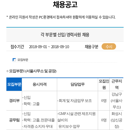
채용공고
* 온라인 지원서 작성은 PC환경에서 접속하셔야 원활하게 이용하실 수 있습니다.
각 부문별 신입/경력사원 채용
접수기간
2018-09-01 ~ 2018-09-10
채용구분
수시
○ 모집부문1 (서울사무소 및 공장)
모집인
근무지
모집부문
응시자격
담당업무
원
역
강남구
- 신입
경리부
- 회계 및 자금업무 보조
0명
(서울사
- 학력 : 고졸
무소)
- 신입
- GMP 시설 관련 제조지원
화성시
공무팀
- 학력 : 고졸, 전문대졸
설비의
0명
(상신공
- 자격증 소지자 우대
유지보수 업무
장)