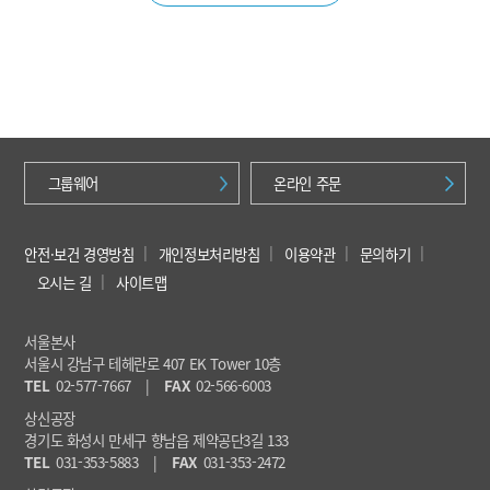
그룹웨어
온라인 주문
안전·보건 경영방침
개인정보처리방침
이용약관
문의하기
오시는 길
사이트맵
서울본사
서울시 강남구 테헤란로 407 EK Tower 10층
TEL
02-577-7667
|
FAX
02-566-6003
상신공장
경기도 화성시 만세구 향남읍 제약공단3길 133
TEL
031-353-5883
|
FAX
031-353-2472