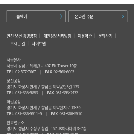
그룹웨어
온라인 주문
안전·보건 경영방침
개인정보처리방침
이용약관
문의하기
오시는 길
사이트맵
서울본사
서울시 강남구 테헤란로 407 EK Tower 10층
TEL
02-577-7667
|
FAX
02-566-6003
상신공장
경기도 화성시 만세구 향남읍 제약공단3길 133
TEL
031-353-5883
|
FAX
031-353-2472
하길공장
경기도 화성시 만세구 향남읍 제약단지로 13-39
TEL
031-366-5511~5
|
FAX
031-366-5510
판교연구소
경기도 성남시 수정구 창업로 57 JS하나타워 3~7층