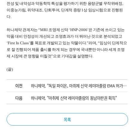
전성 및 내약성과 약동학적 특성을 평가하기 위한 용량군별 무작위배정
,
이중눈가림
,
위약대조
,
단회투여
,
단계적 증량
1
상 임상시험으로 진행된
다
.
하나제약 관계자는
“MRI
조영제 신약
‘HNP-2006’
은 기존에 쓰이고 있는
약품 대비 안정성이 개선되고 조영효과가 더 뛰어난 것으로 분석되었고
‘First In Class’
를 목표로 개발되고 있는 약물이다
.”
라며
, “
임상이 단계적으
로 잘 진행되어 제품 출시를 하게 되는 경우에 국내뿐만 아니라 세계 조영
제 시장에 큰 영향을 미칠것
”
으로 기대감을 설명했다
.
(
끝
)
이전
하나제약, "독일 파이온, 마취제 신약 레미마졸람 EMA 허가 신청"
다음
하나제약, "마취제 신약 레미마졸람의 동남아판권 획득"
목록