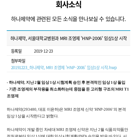
회사소식
하나제약에 관련된 모든 소식을 만나보실 수 있습니다.
하나제약, 서울대학교병원과 MRI 조영제 'HNP-2006' 임상1상 시작
등록일
2019-12-23
첨부파일
20191223_하나제약, MRI 조영제 'HNP-2006' 임상1상 시작.hwp
- 하나제약
,
지난
2
월 임상
1
상 시험계획 승인 후 본격적인 임상
1
상 돌입
- 기존 조영제의 부작용을 최소화하는데 중점을 둔 고리형 구조의
MRI T1
조영제
하나제약
(293480,
대표 이윤하
)
은
MRI
조영제 신약
‘HNP-2006’
의 본격
임상
1
상을 시작한다고 밝혔다
.
하나제약이 개발 중인 차세대
MRI
조영제 신약은 지난
2
월 식품의약품안
전처로부터 임상
1
상에 대한 임상시험계획
(IND)
승인을 받은 바 있다
.
서