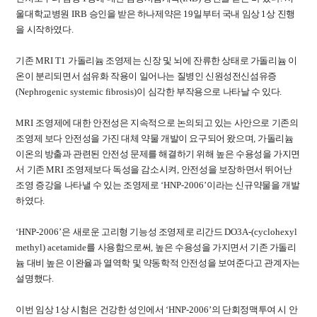
울대학교병원
IRB
승인을 받은 하나제약은
19
일부터 국내 임상
1
상 진행
을 시작하였다
.
기존
MRI T1
가돌리늄 조영제는 신장 및 뇌에 잔류한 상태로 가돌리늄 이
온이 분리되면서 섬유화 작용이 일어나는 질병인 신원성전신섬유증
(Nephrogenic systemic fibrosis)
이 심각한 부작용으로 나타날 수 있다
.
MRI
조영제에 대한 안전성은 지속적으로 논의되고 있는 사안으로 기존의
조영제 보다 안전성을 가진 대체 약물 개발이 요구되어 왔으며
,
가돌리늄
이온의 방출과 관련된 안전성 문제를 해결하기 위해 높은 수용성을 가지면
서 기존
MRI
조영제보다 독성을 감소시켜
,
안전성을 보장하면서 뛰어난
조영 증강을 나타낼 수 있는 조영제로
‘HNP-2006’
이라는 신규약물을 개발
하였다
.
‘HNP-2006’
은 새로운 고리형 기능성 조영제로 리간드
DO3A-(cyclohexyl
methyl) acetamide
를 사용함으로써
,
높은 수용성을 가지면서 기존 가돌리
늄 대비 높은 이완율과 열역학 및 약동학적 안전성을 보여준다고 관계자는
설명했다
.
이번 임상
1
상 시험은 건강한 성인에서
‘HNP-2006’
의 단회정맥투여 시 안