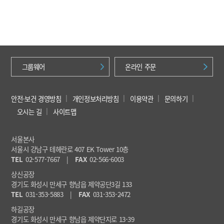
그룹웨어
온라인 주문
안전·보건 경영방침
개인정보처리방침
이용약관
문의하기
오시는 길
사이트맵
서울본사
서울시 강남구 테헤란로 407 EK Tower 10층
TEL
02-577-7667
|
FAX
02-566-6003
상신공장
경기도 화성시 만세구 향남읍 제약공단3길 133
TEL
031-353-5883
|
FAX
031-353-2472
하길공장
경기도 화성시 만세구 향남읍 제약단지로 13-39