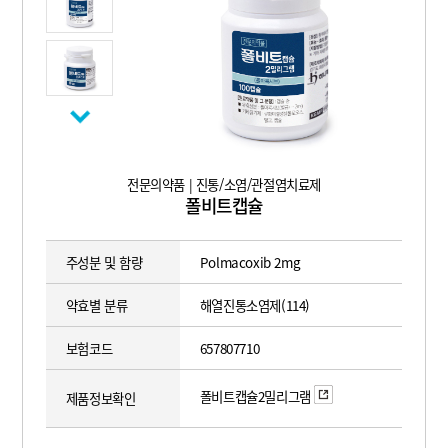
전문의약품 | 진통/소염/관절염치료제
폴비트캡슐
주성분 및 함량
Polmacoxib 2mg
약효별 분류
해열진통소염제(114)
보험코드
657807710
폴비트캡슐2밀리그램
제품정보확인