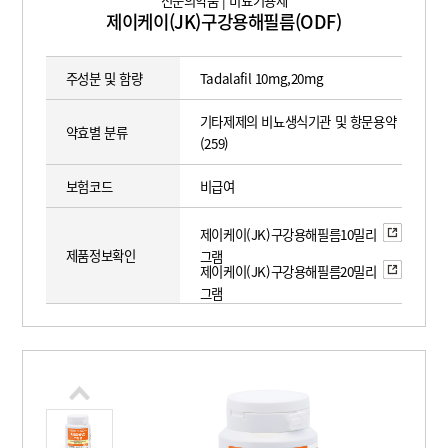
전문의약품 | 비뇨기용제
제이케이(JK)구강용해필름(ODF)
주성분 및 함량
Tadalafil 10mg,20mg
기타제제의 비뇨생식기관 및 항문용약
약효별 분류
(259)
보험코드
비급여
제이케이(JK)구강용해필름10밀리
제품정보확인
그램
제이케이(JK)구강용해필름20밀리
그램