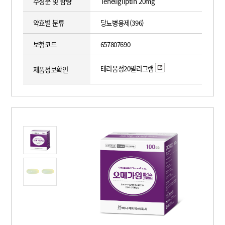
주성분 및 함량
Teneligliptin 20mg
약효별 분류
당뇨병용제(396)
보험코드
657807690
테리움정20밀리그램
제품정보확인