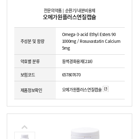
전문의약품 | 순환기/내분비용제
오메가원플러스연질캡슐
Omega-3-acid Ethyl Esters 90
주성분 및 함량
1000mg / Rosuvastatin Calcium
5mg
약효별 분류
동맥경화용제(218)
보험코드
657807670
오메가원플러스연질캡슐
제품정보확인