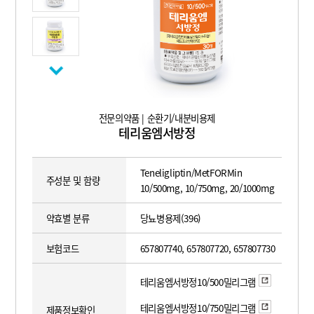
전문의약품 | 순환기/내분비용제
테리움엠서방정
Teneligliptin/MetFORMin
주성분 및 함량
10/500mg, 10/750mg, 20/1000mg
약효별 분류
당뇨병용제(396)
보험코드
657807740, 657807720, 657807730
테리움엠서방정10/500밀리그램
테리움엠서방정10/750밀리그램
제품정보확인