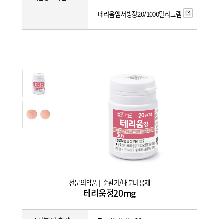
테리움엠서방정20/1000밀리그램
전문의약품 | 순환기/내분비용제
테리움정20mg