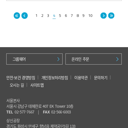
1
2
3
4
5
6
7
8
9
10
그룹웨어
온라인 주문
안전·보건 경영방침
개인정보처리방침
이용약관
문의하기
오시는 길
사이트맵
서울본사
서울시 강남구 테헤란로 407 EK Tower 10층
TEL
02-577-7667
|
FAX
02-566-6003
상신공장
경기도 화성시 만세구 향남읍 제약공단3길 133